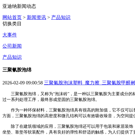
亚迪纳新闻动态
网站首页
>
新闻资讯
>
产品知识
切换类目
大事件
公司新闻
产品知识
三聚氰胺泡绵
2026-02-09 09:00:58
三聚氰胺泡沫塑料_魔力擦_三聚氰胺甲醛树
三聚氰胺泡绵，又称为
“泡沫砖”，是一种以三聚氰胺为主要成分
过一系列处理工序，最终形成坚固的三聚氰胺泡绵。
作为一种环保材料，三聚氰胺泡绵具有很高的附加值
，
它不仅可以
方面，三聚氰胺泡绵的高密度和微孔结构可以有效吸收噪音，为空间提
除了在建筑领域的应用，三聚氰胺泡绵还可以用于包装和家居装饰
坐垫、靠垫等软装配件，具有良好的弹性和舒适的触感，为人们提供了