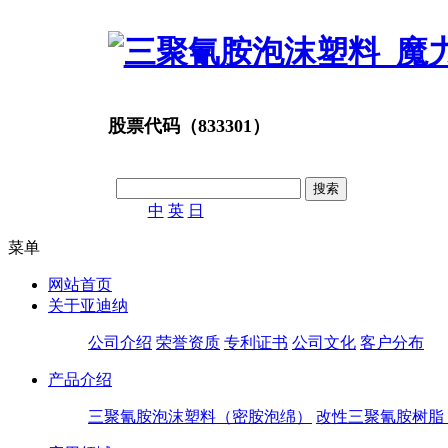
股票代码（833301）
中
英
日
菜单
网站首页
关于亚迪纳
公司介绍
荣誉资质
专利证书
公司文化
客户分布
产品介绍
三聚氰胺泡沫塑料（密胺泡绵）
改性三聚氰胺树脂