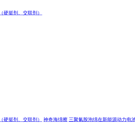
（硬挺剂、交联剂）
（硬挺剂、交联剂）
神奇海绵擦
三聚氰胺泡绵在新能源动力电