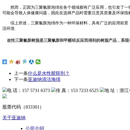
然而，正因为三聚氰胺泡绵在各个领域都有广泛应用，也引发了一
可能会导致人体健康问题，因此在选择产品时需要注意其质量及环保指
综上所述，三聚氰胺泡绵作为一种环保材料，具有广泛的应用前景
活环境.
改
性三聚氰胺树脂是
三聚氰胺和甲醛经反应而得到的树脂产品，系现
上一条
什么是水性胶联剂？
下一条
亚迪纳清洁海绵
电 话：157 5731 6373
传 真：153 7233 6525
地 址：浙江
股票代码（833301）
关于亚迪纳
公司介绍