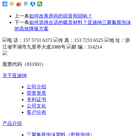
上一条
如何改善房间的回音和回响？
下一条
如何选择合适的吸音材料？亚迪纳三聚氰胺泡沫
的高效降噪方案
电 话：157 5731 6373
传 真：153 7233 6525
地 址：浙
江省平湖市九里亭大道2088号
邮 编：314214
股票代码（833301）
关于亚迪纳
公司介绍
荣誉资质
专利证书
公司文化
客户分布
产品介绍
三聚氰胺泡沫塑料（密胺泡绵）