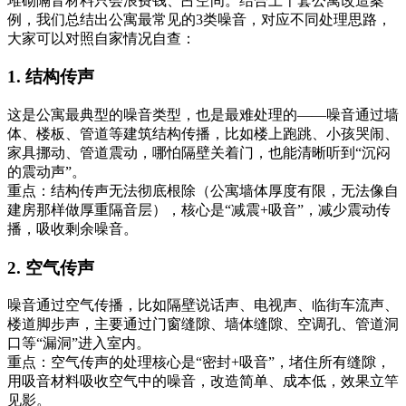
堆砌隔音材料只会浪费钱、占空间。结合上千套公寓改造案
例，我们总结出公寓最常见的3类噪音，对应不同处理思路，
大家可以对照自家情况自查：
1. 结构传声
这是公寓最典型的噪音类型，也是最难处理的——噪音通过墙
体、楼板、管道等建筑结构传播，比如楼上跑跳、小孩哭闹、
家具挪动、管道震动，哪怕隔壁关着门，也能清晰听到“沉闷
的震动声”。
重点：结构传声无法彻底根除（公寓墙体厚度有限，无法像自
建房那样做厚重隔音层），核心是“减震+吸音”，减少震动传
播，吸收剩余噪音。
2. 空气传声
噪音通过空气传播，比如隔壁说话声、电视声、临街车流声、
楼道脚步声，主要通过门窗缝隙、墙体缝隙、空调孔、管道洞
口等“漏洞”进入室内。
重点：空气传声的处理核心是“密封+吸音”，堵住所有缝隙，
用吸音材料吸收空气中的噪音，改造简单、成本低，效果立竿
见影。