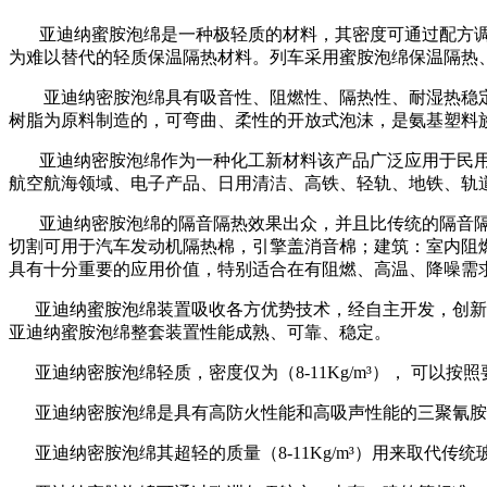
亚迪纳蜜胺泡绵是一种极轻质的材料，其密度可通过配方调整做到
为难以替代的轻质保温隔热材料。列车采用蜜胺泡绵保温隔热
亚迪纳密胺泡绵具有吸音性、阻燃性、隔热性、耐湿热稳
树脂为原料制造的，可弯曲、柔性的开放式泡沫，是氨基塑料
亚迪纳密胺泡绵作为一种化工新材料该产品广泛应用于民用、
航空航海领域、电子产品、日用清洁、高铁、轻轨、地铁、轨
亚迪纳密胺泡绵的隔音隔热效果出众，并且比传统的隔音隔
切割可用于汽车发动机隔热棉，引擎盖消音棉；建筑：室内阻燃
具有十分重要的应用价值，特别适合在有阻燃、高温、降噪需求
亚迪纳蜜胺泡绵装置吸收各方优势技术，经自主开发，创新设
亚迪纳蜜胺泡绵整套装置性能成熟、可靠、稳定。
亚迪纳密胺泡绵轻质，密度仅为（8-11Kg/m³）， 可以
亚迪纳密胺泡绵是具有高防火性能和高吸声性能的三聚氰胺
亚迪纳密胺泡绵其超轻的质量（8-11Kg/m³）用来取代传