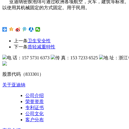
亚迪纳密胺泡绵可通过欧洲各项航空，火车，建筑等标准。 可
以使用其机械固定的方式固定。用于民用。
上一条
卫生安全性
下一条
质轻减重特性
电 话：157 5731 6373
传 真：153 7233 6525
地 址：浙江
股票代码（833301）
关于亚迪纳
公司介绍
荣誉资质
专利证书
公司文化
客户分布