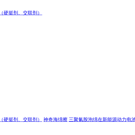
（硬挺剂、交联剂）
（硬挺剂、交联剂）
神奇海绵擦
三聚氰胺泡绵在新能源动力电