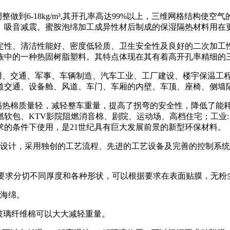
6-18kg/m³,其开孔率高达99%以上，三维网格结构使
、吸音减震。蜜胺泡绵加工成异性材后制成的保湿隔热材料用在
定性、清洁性能好、密度低轻质、卫生安全性及良好的二次加工
族中的一种热固树脂塑料。其特点体现在其有着高开孔率精细的
交通、军事、车辆制造、汽车工业、工厂建设、楼宇保温工程
道交通、设备舱、风道、车门、车厢的内壁、车顶、座椅、侧墙
热棉质量轻，减轻整车重量，提高了拐弯的安全性，降低了能耗
软包、KTV影院阻燃消音棉、剧院、运动场、高档住宅；工业:
的条件下使用，是21世纪具有巨大发展前景的新型环保材料。
计，采用独创的工艺流程、先进的工艺设备及完善的控制系统
按照要求分切不同厚度和各种形状，可以根据要求在表面贴膜，无
海绵。
统玻璃纤维棉可以大大减轻重量。