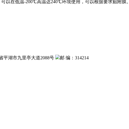
以在低温-200℃高温达240℃环境使用，可以根据要求贴附
省平湖市九里亭大道2088号
邮 编：314214