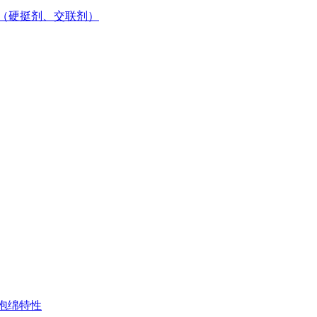
（硬挺剂、交联剂）
泡绵特性