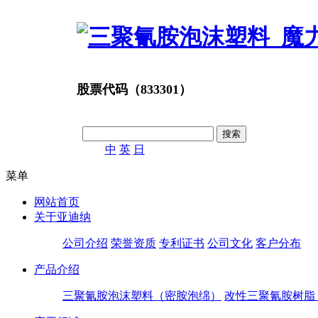
股票代码（833301）
中
英
日
菜单
网站首页
关于亚迪纳
公司介绍
荣誉资质
专利证书
公司文化
客户分布
产品介绍
三聚氰胺泡沫塑料（密胺泡绵）
改性三聚氰胺树脂