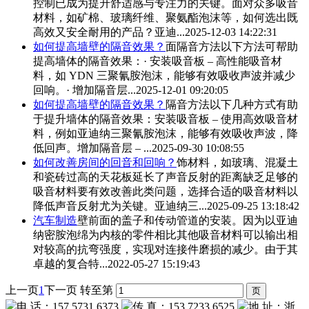
控制已成为提升舒适感与专注力的关键。面对众多
吸音
材料
，如矿棉、玻璃纤维、聚氨酯泡沫等，如何选出既
高效又安全耐用的产品？亚迪...
2025-12-03 14:22:31
如何提高墙壁的隔音效果？
面隔音方法以下方法可帮助
提高墙体的隔音效果：· 安装吸音板 – 高性能
吸音材
料
，如 YDN 三聚氰胺泡沫，能够有效吸收声波并减少
回响。· 增加隔音层...
2025-12-01 09:20:05
如何提高墙壁的隔音效果？
隔音方法以下几种方式有助
于提升墙体的隔音效果：安装吸音板 – 使用高效
吸音材
料
，例如亚迪纳三聚氰胺泡沫，能够有效吸收声波，降
低回声。增加隔音层 – ...
2025-09-30 10:08:55
如何改善房间的回音和回响？
饰材料，如玻璃、混凝土
和瓷砖过高的天花板延长了声音反射的距离缺乏足够的
吸音材料
要有效改善此类问题，选择合适的
吸音材料
以
降低声音反射尤为关键。亚迪纳三...
2025-09-25 13:18:42
汽车制造
壁前面的盖子和传动管道的安装。因为以亚迪
纳密胺泡绵为内核的零件相比其他
吸音材料
可以输出相
对较高的抗弯强度，实现对连接件磨损的减少。由于其
卓越的复合特...
2022-05-27 15:19:43
上一页
1
下一页
转至第
电 话：157 5731 6373
传 真：153 7233 6525
地 址：浙