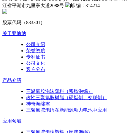
江省平湖市九里亭大道2088号
邮 编：314214
股票代码（833301）
关于亚迪纳
公司介绍
荣誉资质
专利证书
公司文化
客户分布
产品介绍
三聚氰胺泡沫塑料（密胺泡绵）
改性三聚氰胺树脂（硬挺剂、交联剂）
神奇海绵擦
三聚氰胺泡绵在新能源动力电池中应用
应用领域
三聚氰胺泡沫塑料（密胺泡绵）