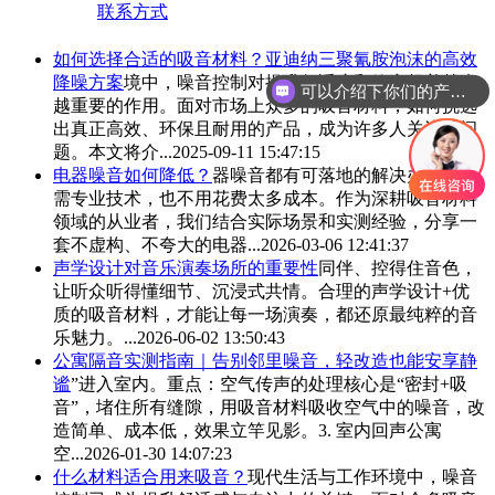
联系方式
如何选择合适的
吸音材料
？亚迪纳三聚氰胺泡沫的高效
降噪方案
境中，噪音控制对提升舒适度和效率起着越来
可以介绍下你们的产品么
越重要的作用。面对市场上众多的
吸音材料
，如何挑选
出真正高效、环保且耐用的产品，成为许多人关注的问
题。本文将介...
2025-09-11 15:47:15
电器噪音如何降低？
器噪音都有可落地的解决办法，无
需专业技术，也不用花费太多成本。作为深耕
吸音材料
领域的从业者，我们结合实际场景和实测经验，分享一
套不虚构、不夸大的电器...
2026-03-06 12:41:37
声学设计对音乐演奏场所的重要性
同伴、控得住音色，
让听众听得懂细节、沉浸式共情。合理的声学设计+优
质的
吸音材料
，才能让每一场演奏，都还原最纯粹的音
乐魅力。...
2026-06-02 13:50:43
公寓隔音实测指南｜告别邻里噪音，轻改造也能安享静
谧
”进入室内。重点：空气传声的处理核心是“密封+吸
音”，堵住所有缝隙，用
吸音材料
吸收空气中的噪音，改
造简单、成本低，效果立竿见影。3. 室内回声公寓
空...
2026-01-30 14:07:23
什么材料适合用来吸音？
现代生活与工作环境中，噪音